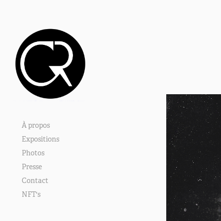
À propos
Expositions
Photos
Presse
Contact
NFT's