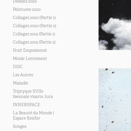
Dessins 2020
Peintures 2020
Collages 2020 (Partie 1)
Collages 2020 (Partie 2)
Collages 2019 (Partie 1)
Collages 2019 (Partie 2)
Fruit Empoisonné
Moisir Lentement
DISC
Les Autres
Maladie
Triptyque XVIIe
biennale visarte Jura
INNERSPACE
La Beauté du Monde |
Espace Renfer
Songes