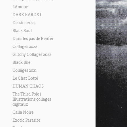
L'Amour
DARK KARDS I
Dessins 2023
Black Soul
Dans les pas de Renfer
Collages 2022
Glitchy Collages 2022
Black Bile
Collages 2021
Le Chat Botté
HUMAN CHAOS
The Third Pole |
Illustrations collages
digitaux
Calla Noire
Exotic Parasite