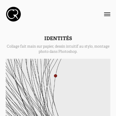
IDENTITÉS
Collage fait main sur papier, dessin intuitif au stylo, montage
photo dans Photoshop.